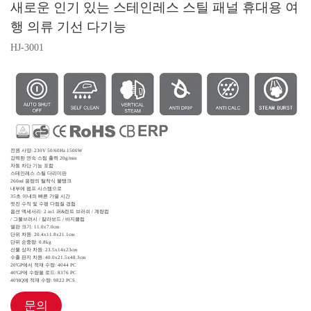
새로운 인기 있는 스테인레스 스틸 패널 휴대용 여
행 의류 기선 다기능
HJ-3001
전원 사양:
230V 50/60Hz 1500W
강력한 연속 스팀 출력 20g/min
자동 차단 기능 포함
스테인레스 스틸 다리미판
260ml 용량의 탈착식 물탱크
내부에 펌프 시스템으로
35초 이내의 빠른 가열 시간
멋진 수직 및 수평 다림질 경험
옵션 액세서리:
2 in1 퍼&린트 브러쉬 / 계량컵
/ 그물브러시 / 칼라보드 / 바지클립
열판 크기:
11.0x7.0cm
단위 차원:
20.4x11.8x21.1cm
단위 순중량:
0.8kg
선물 상자 차원:
23.5x14x23cm
수출 판지 차원:
40.0x21.5x48.3cm
20'GP에서 적재 수량:
4044 PC
40'GP에 수량을 로드:
8376 PC
40'HQ에 적재 수량:
9822 PCS
문의