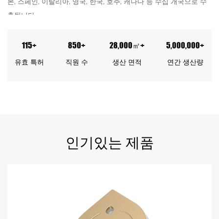
본, 스페인, 이탈리아, 영국, 한국, 호주, 캐나다 등 수십 개국으로 수
출됩니다.
우리는 항상 품질을 최우선으로 생각하고, 지속적으로 혁신하며 서
비스 감각을 향상시킬 것입니다. 하오지아와 협력하여 더 나은 미래
115+
850+
28,000㎡+
5,000,000+
를 함께 만들어 나가길 진심으로 환영합니다!
유효 특허
직원 수
생산 면적
연간 생산량
인기있는
제품