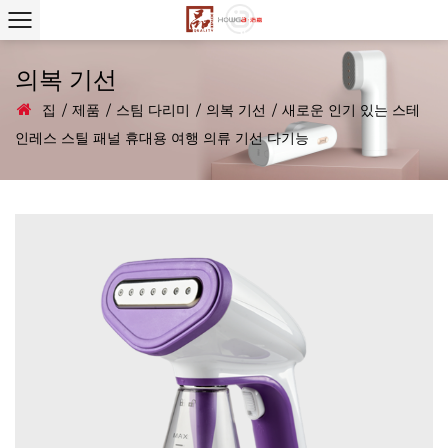
의복 기선
집
/
제품
/
스팀 다리미
/
의복 기선
/
새로운 인기 있는 스테
인레스 스틸 패널 휴대용 여행 의류 기선 다기능